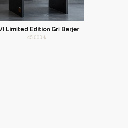
I Limited Edition Gri Berjer
45.000
₺