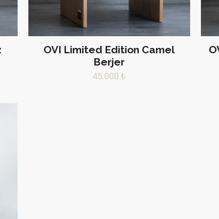
z
OVI Limited Edition Camel
OV
Berjer
45.000
₺