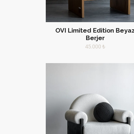
OVI Limited Edition Beya
Berjer
45.000
₺